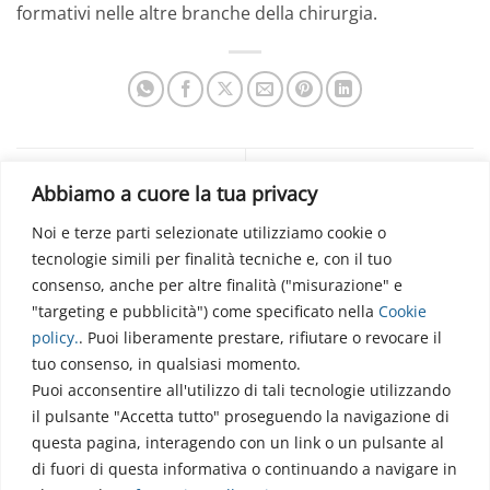
formativi nelle altre branche della chirurgia.
TECNICHE DI BASE IN
Un centro di
Abbiamo a cuore la tua privacy
NEUROCHIRURGIA Hands-
addestramento
on Course 2-3 dicembre
neurochirurgico di livello
Noi e terze parti selezionate utilizziamo cookie o
2022
internazionale
tecnologie simili per finalità tecniche e, con il tuo
consenso, anche per altre finalità ("misurazione" e
"targeting e pubblicità") come specificato nella
Cookie
policy
.
. Puoi liberamente prestare, rifiutare o revocare il
tuo consenso, in qualsiasi momento.
Puoi acconsentire all'utilizzo di tali tecnologie utilizzando
il pulsante "Accetta tutto" proseguendo la navigazione di
questa pagina, interagendo con un link o un pulsante al
di fuori di questa informativa o continuando a navigare in