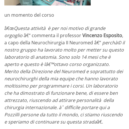
un momento del corso
â€œ
Questa attività è per noi motivo di grande
orgoglio
â€“ commenta il professor
Vincenzo Esposito
,
a capo della Neurochirurgia II Neuromed â€“
perchà© il
nostro gruppo ha lavorato molto per metter su questo
laboratorio di anatomia. Sono solo 14 mesi che è
aperto e questo è lâ€™ottavo corso organizzato.
Merito della Direzione del Neuromed e soprattutto dei
neurochirurghi della mia equipe che hanno lavorato
moltissimo per programmare i corsi. Un laboratorio
che ha dimostrato di funzionare bene, di essere ben
attrezzato, riuscendo ad attirare personalità della
chirurgia internazionale. àˆ difficile portare qui a
Pozzilli persone da tutto il mondo, ci stiamo riuscendo
e speriamo di continuare su questa strada
â€.