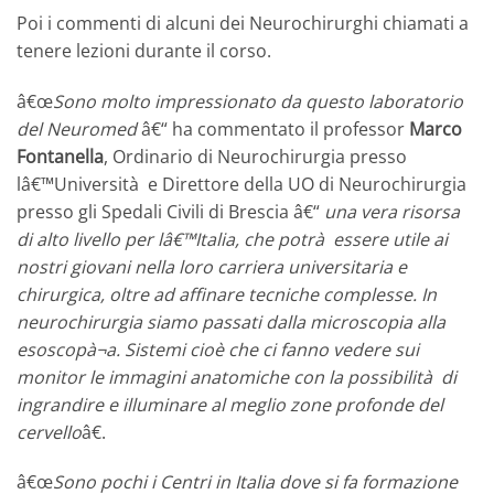
Poi i commenti di alcuni dei Neurochirurghi chiamati a
tenere lezioni durante il corso.
â€œ
Sono molto impressionato da questo laboratorio
del Neuromed
â€“ ha commentato il professor
Marco
Fontanella
, Ordinario di Neurochirurgia presso
lâ€™Università e Direttore della UO di Neurochirurgia
presso gli Spedali Civili di Brescia â€“
una vera risorsa
di alto livello per lâ€™Italia,
che potrà essere utile ai
nostri giovani nella loro carriera universitaria e
chirurgica, oltre ad affinare tecniche complesse. In
neurochirurgia siamo passati dalla microscopia alla
esoscopà¬a. Sistemi cioè che ci fanno vedere sui
monitor le immagini anatomiche con la possibilità di
ingrandire e illuminare al meglio zone profonde del
cervello
â€.
â€œ
Sono pochi i Centri in Italia dove si fa formazione