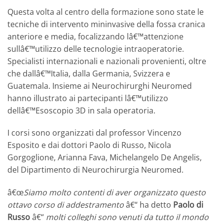
Questa volta al centro della formazione sono state le
tecniche di intervento mininvasive della fossa cranica
anteriore e media, focalizzando lâ€™attenzione
sullâ€™utilizzo delle tecnologie intraoperatorie.
Specialisti internazionali e nazionali provenienti, oltre
che dallâ€™Italia, dalla Germania, Svizzera e
Guatemala. Insieme ai Neurochirurghi Neuromed
hanno illustrato ai partecipanti lâ€™utilizzo
dellâ€™Esoscopio 3D in sala operatoria.
I corsi sono organizzati dal professor Vincenzo
Esposito e dai dottori Paolo di Russo, Nicola
Gorgoglione, Arianna Fava, Michelangelo De Angelis,
del Dipartimento di Neurochirurgia Neuromed.
â€œ
Siamo molto contenti di aver organizzato questo
ottavo corso di addestramento
â€“ ha detto
Paolo di
Russo
â€“
molti colleghi sono venuti da tutto il mondo