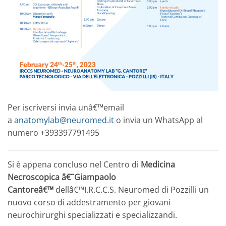
Per iscriversi invia unâ€™email
a
anatomylab@neuromed.it
o invia un WhatsApp al
numero +393397791495
Si è appena concluso nel Centro di
Medicina
Necroscopica â€˜Giampaolo
Cantoreâ€™
dellâ€™I.R.C.C.S. Neuromed di Pozzilli un
nuovo corso di addestramento per giovani
neurochirurghi specializzati e specializzandi.