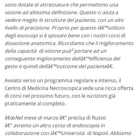
sono dotate di attrezzature che permettono una
visione ad altissima definizione. Questo ci aiuta a
vedere meglio le strutture del paziente, con un alto
livello di precisione. Proprio per questo lâ€™utilizzo
degli esoscopi si è sposato bene con i nostri corsi di
dissezione anatomica. Ricordiamo che il miglioramento
della capacità di visione puà² portare ad un
conseguente miglioramento dellâ€™efficienza del
gesto e quindi dellâ€™outcome del paziente
â€.
Avviato verso un programma regolare e intenso, il
Centro di Medicina Necroscopica vede una ricca offerta
di corsi nel prossimo futuro, con le iscrizioni già
praticamente al completo.
â€œ
Nel mese di marzo
â€“ precisa di Russo
â€“
avremo un altro corso di endoscopia in
collaborazione con lâ€™Università di Napoli. Abbiamo