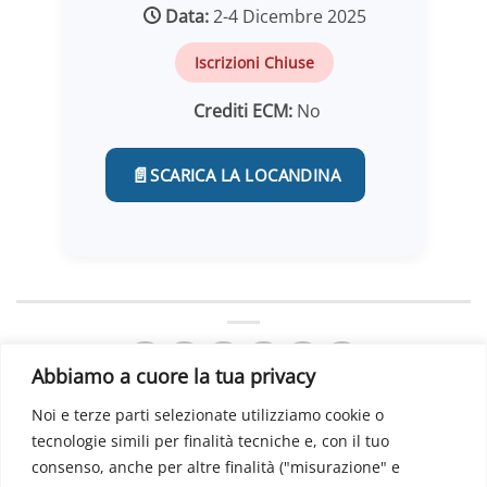
Data:
2-4 Dicembre 2025
Iscrizioni Chiuse
Crediti ECM:
No
📄
SCARICA LA LOCANDINA
Abbiamo a cuore la tua privacy
Noi e terze parti selezionate utilizziamo cookie o
tecnologie simili per finalità tecniche e, con il tuo
Neuromed Spine School
Memorial Cantore 10th
consenso, anche per altre finalità ("misurazione" e
4th Ed