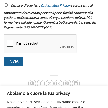
Dichiaro di aver letto
l’Informativa Privacy
e acconsento al
trattamento dei miei dati personali per le finalità connesse alla
gestione dell’iscrizione al corso, all'organizzazione delle attività
formative e agli adempimenti amministrativi correlati, ai sensi del
Regolamento (UE) 2016/679 (GDP.
Abbiamo a cuore la tua privacy
Noi e terze parti selezionate utilizziamo cookie o
Corso integrato di
Neuromed Spine School
tecnologie simili per finalità tecniche e, con il tuo